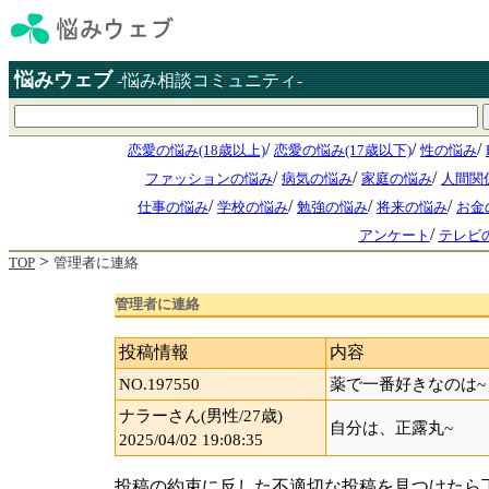
悩みウェブ
-悩み相談コミュニティ-
/
/
/
恋愛の悩み(18歳以上)
恋愛の悩み(17歳以下)
性の悩み
/
/
/
ファッションの悩み
病気の悩み
家庭の悩み
人間関
/
/
/
/
仕事の悩み
学校の悩み
勉強の悩み
将来の悩み
お金
/
アンケート
テレビ
>
TOP
管理者に連絡
管理者に連絡
投稿情報
内容
NO.197550
薬で一番好きなのは~
ナラーさん(男性/27歳)
自分は、正露丸~
2025/04/02 19:08:35
投稿の約束に反した不適切な投稿を見つけたら