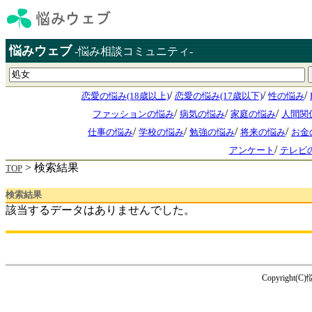
悩みウェブ
-悩み相談コミュニティ-
/
/
/
恋愛の悩み(18歳以上)
恋愛の悩み(17歳以下)
性の悩み
/
/
/
ファッションの悩み
病気の悩み
家庭の悩み
人間関
/
/
/
/
仕事の悩み
学校の悩み
勉強の悩み
将来の悩み
お金
/
アンケート
テレビ
> 検索結果
TOP
検索結果
該当するデータはありませんでした。
Copyright(C)