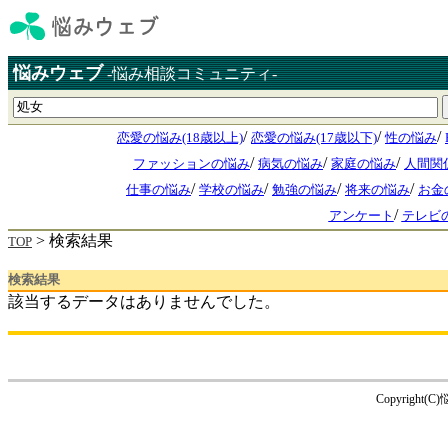
悩みウェブ
-悩み相談コミュニティ-
/
/
/
恋愛の悩み(18歳以上)
恋愛の悩み(17歳以下)
性の悩み
/
/
/
ファッションの悩み
病気の悩み
家庭の悩み
人間関
/
/
/
/
仕事の悩み
学校の悩み
勉強の悩み
将来の悩み
お金
/
アンケート
テレビ
> 検索結果
TOP
検索結果
該当するデータはありませんでした。
Copyright(C)