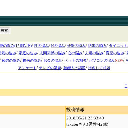
/
/
/
/
/
愛の悩み(17歳以下)
性の悩み
Hの悩み
妊娠の悩み
結婚の悩み
ダイエット
/
/
/
/
/
/
病気の悩み
家庭の悩み
人間関係の悩み
心の悩み
夫婦の悩み
育児の悩み
/
/
/
/
/
/
勉強の悩み
将来の悩み
お金の悩み
ペットの相談
パソコンの悩み
NEW
/
/
/
アンケート
テレビの話題
芸能人の話題
指名して相談
投稿情報
2018/05/21 23:33:49
takabuさん(男性/42歳)