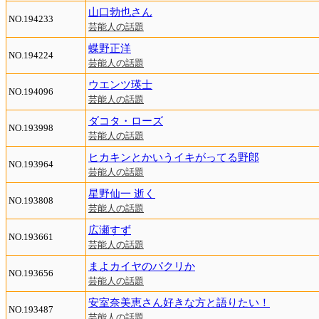
山口勃也さん
NO.194233
芸能人の話題
蝶野正洋
NO.194224
芸能人の話題
ウエンツ瑛士
NO.194096
芸能人の話題
ダコタ・ローズ
NO.193998
芸能人の話題
ヒカキンとかいうイキがってる野郎
NO.193964
芸能人の話題
星野仙一 逝く
NO.193808
芸能人の話題
広瀬すず
NO.193661
芸能人の話題
まよカイヤのパクリか
NO.193656
芸能人の話題
安室奈美恵さん好きな方と語りたい！
NO.193487
芸能人の話題