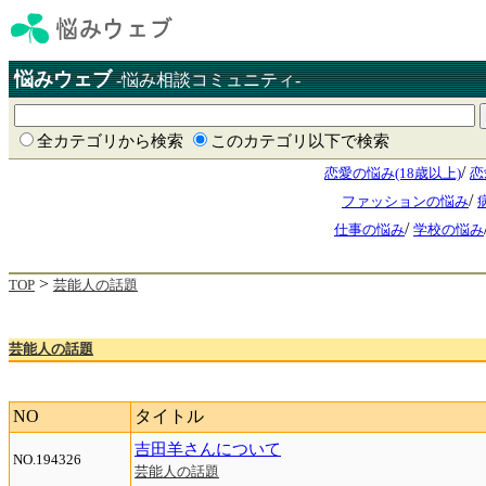
悩みウェブ
-悩み相談コミュニティ-
全カテゴリから検索
このカテゴリ以下で検索
/
恋愛の悩み(18歳以上)
恋
/
ファッションの悩み
/
仕事の悩み
学校の悩み
>
TOP
芸能人の話題
芸能人の話題
NO
タイトル
吉田羊さんについて
NO.194326
芸能人の話題