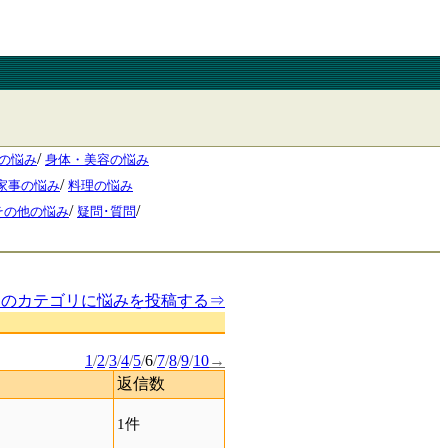
/
の悩み
身体・美容の悩み
/
家事の悩み
料理の悩み
/
/
その他の悩み
疑問･質問
このカテゴリに悩みを投稿する⇒
1
/
2
/
3
/
4
/
5
/
6
/
7
/
8
/
9
/
10
→
返信数
1件