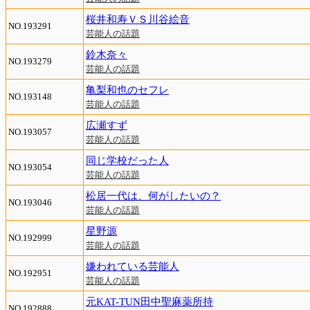
桜井和寿ＶＳ川谷絵音
NO.193291
芸能人の話題
鈴木奈々
NO.193279
芸能人の話題
亀梨和也のセフレ
NO.193148
芸能人の話題
広瀬すず
NO.193057
芸能人の話題
同じ学校だった人
NO.193054
芸能人の話題
松居一代は、何がしたいの？
NO.193046
芸能人の話題
星野源
NO.192999
芸能人の話題
嫌われている芸能人
NO.192951
芸能人の話題
元KAT-TUN田中聖麻薬所持
NO.192888