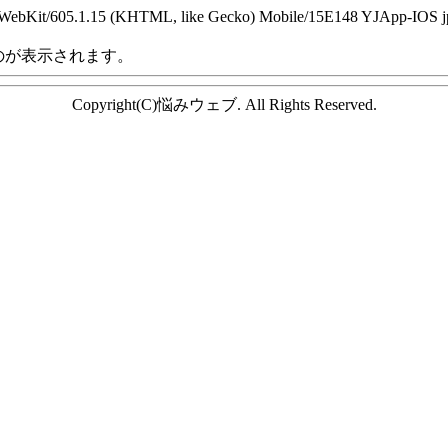
WebKit/605.1.15 (KHTML, like Gecko) Mobile/15E148 YJApp-IOS jp.
のが表示されます。
Copyright(C)悩みウェブ. All Rights Reserved.