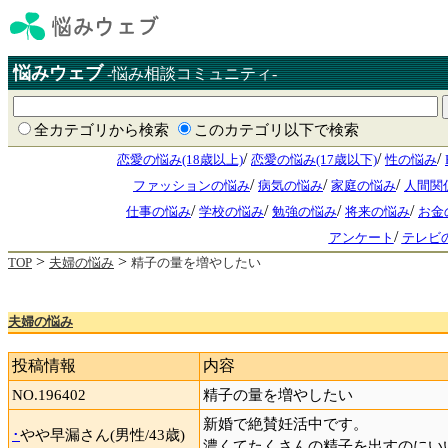
悩みウェブ
-悩み相談コミュニティ-
全カテゴリから検索
このカテゴリ以下で検索
/
/
/
恋愛の悩み(18歳以上)
恋愛の悩み(17歳以下)
性の悩み
/
/
/
ファッションの悩み
病気の悩み
家庭の悩み
人間関
/
/
/
/
仕事の悩み
学校の悩み
勉強の悩み
将来の悩み
お金
/
アンケート
テレビ
>
>
TOP
夫婦の悩み
精子の量を増やしたい
夫婦の悩み
投稿情報
内容
NO.196402
精子の量を増やしたい
新婚で絶賛妊活中です。
･
やや早漏さん(男性/43歳)
濃くてたくさんの精子を出すのにい