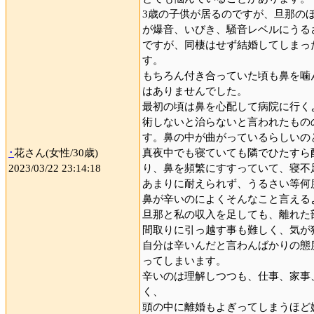
3歳の子供が居るのですが、旦那のほ
が爆音、いびき、騒音レベルにうる
ですが、同棲はせず結婚してしまっ
す。
もちろん付き合っていた頃も鼻を噛
はありませんでした。
最初の頃は鼻を心配して病院に行く
術しないと治らないと言われたもの
す。鼻の中が曲がっているらしいの
･
花さん(女性/30歳)
真夜中でも寝ていても隣でひたすら
2023/03/22 23:14:18
り、鼻を頻繁にすすっていて、寝不
あまりに耐えられず、うるさい等何
鼻が辛いのによくそんなこと言える
旦那と私の収入を足しても、離れた
間取りに引っ越す事も難しく、気が
自分は辛いんだと言わんばかりの態
ってしまいます。
辛いのは理解しつつも、仕事、家事
く、
頭の中に離婚もよぎってしまうほど