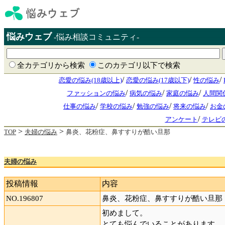
悩みウェブ
-悩み相談コミュニティ-
全カテゴリから検索
このカテゴリ以下で検索
/
/
/
恋愛の悩み(18歳以上)
恋愛の悩み(17歳以下)
性の悩み
/
/
/
ファッションの悩み
病気の悩み
家庭の悩み
人間関
/
/
/
/
仕事の悩み
学校の悩み
勉強の悩み
将来の悩み
お金
/
アンケート
テレビ
>
>
TOP
夫婦の悩み
鼻炎、花粉症、鼻すすりが酷い旦那
夫婦の悩み
投稿情報
内容
NO.196807
鼻炎、花粉症、鼻すすりが酷い旦那
初めまして。
とても悩んでいることがあります。