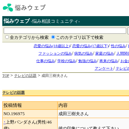
悩みウェブ
-悩み相談コミュニティ-
全カテゴリから検索
このカテゴリ以下で検索
/
/
/
恋愛の悩み(18歳以上)
恋愛の悩み(17歳以下)
性の悩み
/
/
/
ファッションの悩み
病気の悩み
家庭の悩み
人間関
/
/
/
/
仕事の悩み
学校の悩み
勉強の悩み
将来の悩み
お金
/
アンケート
テレビ
>
>
TOP
テレビの話題
成田三樹夫さん
テレビの話題
投稿情報
内容
NO.196975
成田三樹夫さん
･
上野パンダさん(男性/46
歳)
彼の印象について教えて下さい。