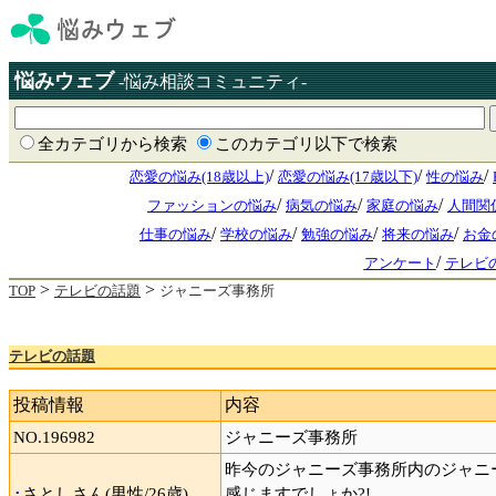
悩みウェブ
-悩み相談コミュニティ-
全カテゴリから検索
このカテゴリ以下で検索
/
/
/
恋愛の悩み(18歳以上)
恋愛の悩み(17歳以下)
性の悩み
/
/
/
ファッションの悩み
病気の悩み
家庭の悩み
人間関
/
/
/
/
仕事の悩み
学校の悩み
勉強の悩み
将来の悩み
お金
/
アンケート
テレビ
>
>
TOP
テレビの話題
ジャニーズ事務所
テレビの話題
投稿情報
内容
NO.196982
ジャニーズ事務所
昨今のジャニーズ事務所内のジャニ
･
さとしさん(男性/26歳)
感じますでしょか?!