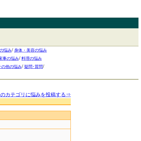
/
の悩み
身体・美容の悩み
/
家事の悩み
料理の悩み
/
/
その他の悩み
疑問･質問
このカテゴリに悩みを投稿する⇒