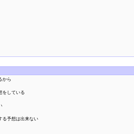
るから
想をしている
い
する予想は出来ない