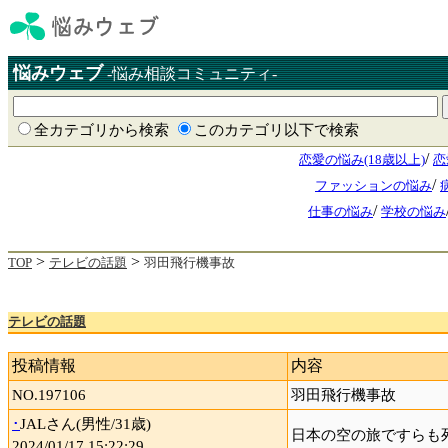
悩みウェブ
-悩み相談コミュニティ-
全カテゴリから検索
このカテゴリ以下で検索
/
恋愛の悩み(18歳以上)
恋
/
ファッションの悩み
/
仕事の悩み
学校の悩み
>
>
TOP
テレビの話題
羽田飛行機事故
テレビの話題
投稿情報
内容
NO.197106
羽田飛行機事故
･
JALさん(男性/31歳)
日本の空の旅ですらも
2024/01/17 15:22:29