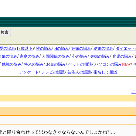
/
/
/
/
/
愛の悩み(17歳以下)
性の悩み
Hの悩み
妊娠の悩み
結婚の悩み
ダイエット
/
/
/
/
/
/
病気の悩み
家庭の悩み
人間関係の悩み
心の悩み
夫婦の悩み
育児の悩み
/
/
/
/
/
/
勉強の悩み
将来の悩み
お金の悩み
ペットの相談
パソコンの悩み
NEW
/
/
/
アンケート
テレビの話題
芸能人の話題
指名して相談
死と隣り合わせって思わなきゃならないんでしょかね?!…