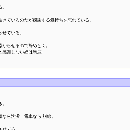
る。
生きているのだが感謝する気持ちを忘れている。
させている。
恐がらせるので辞めとく。
と感謝しない奴は馬鹿。
る。
船なら沈没 電車なら 脱線。
させてる。