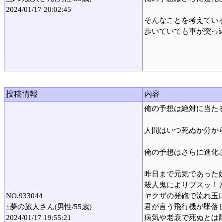
2024/01/17 20:02:45
そんなことを考えてい
歩いていても車が突っ
投稿情報
内容
俺の予想は絶対に当た
人間はいつ死ぬか分か
俺の予想はさらに進化
昨日まで元気であった
殺人鬼によりブスッ！
NO.933044
ヤクザの発砲で流れ玉
･
夢の旅人さん(男性/55歳)
君が言う飛行機が墜落
2024/01/17 19:55:21
病気や老衰で死ぬとは