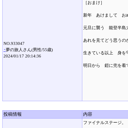
［おまけ］
新年 あけまして お
元旦に襲う 能登半島
あれを見てどう思うの
NO.933047
･
夢の旅人さん(男性/55歳)
生きている以上 身を
2024/01/17 20:14:36
明日から 鎧に兜を着
投稿情報
内容
ファイナルステージ。