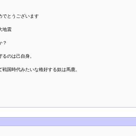
めでとうございます
大地震
か？
守るのは己自身。
て戦国時代みたいな格好する奴は馬鹿。