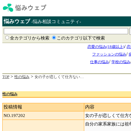
悩みウェブ
-悩み相談コミュニティ-
全カテゴリから検索
このカテゴリ以下で検索
/
恋愛の悩み(18歳以上)
恋
/
ファッションの悩み
/
仕事の悩み
学校の悩み
>
>
TOP
性の悩み
女の子が恋しくて仕方ない…
性の悩み
投稿情報
内容
NO.197202
女の子が恋しくて仕方
自分の家系家族には祖