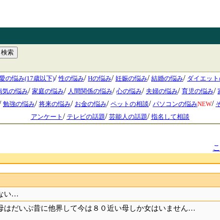
/
/
/
/
/
愛の悩み(17歳以下)
性の悩み
Hの悩み
妊娠の悩み
結婚の悩み
ダイエット
/
/
/
/
/
/
病気の悩み
家庭の悩み
人間関係の悩み
心の悩み
夫婦の悩み
育児の悩み
/
/
/
/
/
/
勉強の悩み
将来の悩み
お金の悩み
ペットの相談
パソコンの悩み
NEW
/
/
/
アンケート
テレビの話題
芸能人の話題
指名して相談
ない…
母はだいぶ昔に他界して今は８０近い母しか女はいません…