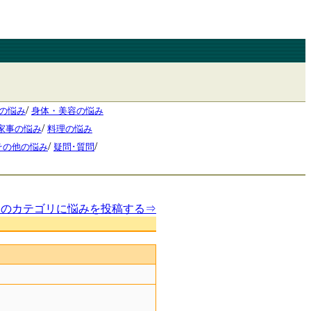
/
の悩み
身体・美容の悩み
/
家事の悩み
料理の悩み
/
/
その他の悩み
疑問･質問
このカテゴリに悩みを投稿する⇒