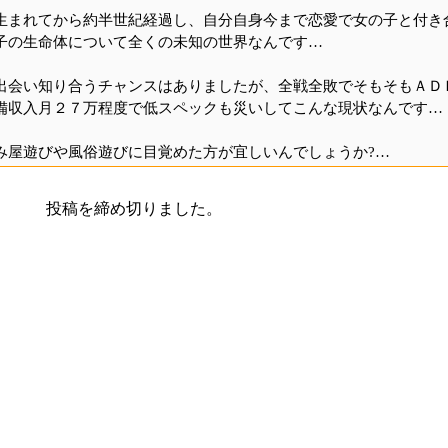
生まれてから約半世紀経過し、自分自身今まで恋愛で女の子と付き
子の生命体について全くの未知の世界なんです…
出会い知り合うチャンスはありましたが、全戦全敗でそもそもＡＤ
備収入月２７万程度で低スペックも災いしてこんな現状なんです…
み屋遊びや風俗遊びに目覚めた方が宜しいんでしょうか?…
投稿を締め切りました。