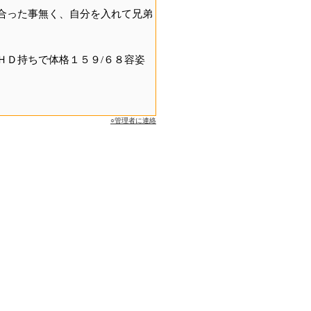
合った事無く、自分を入れて兄弟
ＨＤ持ちで体格１５９/６８容姿
○管理者に連絡