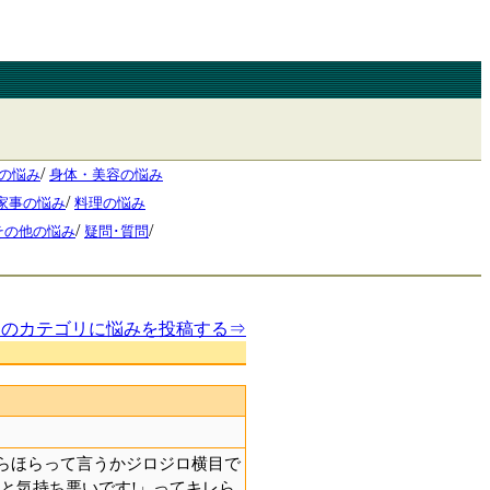
/
の悩み
身体・美容の悩み
/
家事の悩み
料理の悩み
/
/
その他の悩み
疑問･質問
このカテゴリに悩みを投稿する⇒
らほらって言うかジロジロ横目で
と気持ち悪いです!」ってキレら