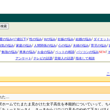
/
/
/
/
/
愛の悩み(17歳以下)
性の悩み
Hの悩み
妊娠の悩み
結婚の悩み
ダイエット
/
/
/
/
/
/
病気の悩み
家庭の悩み
人間関係の悩み
心の悩み
夫婦の悩み
育児の悩み
/
/
/
/
/
/
勉強の悩み
将来の悩み
お金の悩み
ペットの相談
パソコンの悩み
NEW
/
/
/
アンケート
テレビの話題
芸能人の話題
指名して相談
れた…
駅ホームでたまたま見かけた女子高生を本能的についていって、ち
「ちょっとおっさん、さっきからジロジロ見るのやめて下さい!ほん