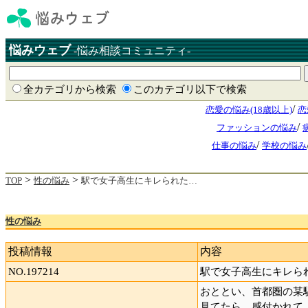
悩みウェブ
-悩み相談コミュニティ-
全カテゴリから検索
このカテゴリ以下で検索
/
恋愛の悩み(18歳以上)
恋
/
ファッションの悩み
/
仕事の悩み
学校の悩み
>
>
TOP
性の悩み
駅で女子高生にキレられた…
性の悩み
投稿情報
内容
NO.197214
駅で女子高生にキレら
おととい、首都圏の某
見てたら、感付かれて