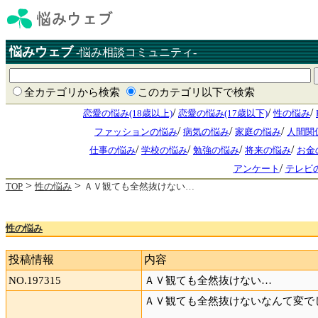
悩みウェブ
-悩み相談コミュニティ-
全カテゴリから検索
このカテゴリ以下で検索
/
/
/
恋愛の悩み(18歳以上)
恋愛の悩み(17歳以下)
性の悩み
/
/
/
ファッションの悩み
病気の悩み
家庭の悩み
人間関
/
/
/
/
仕事の悩み
学校の悩み
勉強の悩み
将来の悩み
お金
/
アンケート
テレビ
>
>
TOP
性の悩み
ＡＶ観ても全然抜けない…
性の悩み
投稿情報
内容
NO.197315
ＡＶ観ても全然抜けない…
ＡＶ観ても全然抜けないなんて変でし