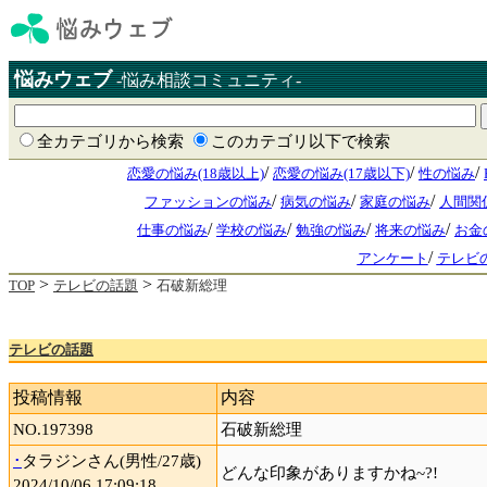
悩みウェブ
-悩み相談コミュニティ-
全カテゴリから検索
このカテゴリ以下で検索
/
/
/
恋愛の悩み(18歳以上)
恋愛の悩み(17歳以下)
性の悩み
/
/
/
ファッションの悩み
病気の悩み
家庭の悩み
人間関
/
/
/
/
仕事の悩み
学校の悩み
勉強の悩み
将来の悩み
お金
/
アンケート
テレビ
>
>
TOP
テレビの話題
石破新総理
テレビの話題
投稿情報
内容
NO.197398
石破新総理
･
タラジンさん(男性/27歳)
どんな印象がありますかね~?!
2024/10/06 17:09:18