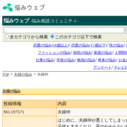
悩みウェブ
-悩み相談コミュニティ-
全カテゴリから検索
このカテゴリ以下で検索
/
/
/
恋愛の悩み(18歳以上)
恋愛の悩み(17歳以下)
性の悩み
/
/
/
ファッションの悩み
病気の悩み
家庭の悩み
人間関
/
/
/
/
仕事の悩み
学校の悩み
勉強の悩み
将来の悩み
お金
/
アンケート
テレビ
>
>
TOP
夫婦の悩み
夫婦仲
夫婦の悩み
投稿情報
内容
NO.197571
夫婦仲
はじめに、夫婦仲が悪くしてしまっ
子供も大きくなり、手のかからない