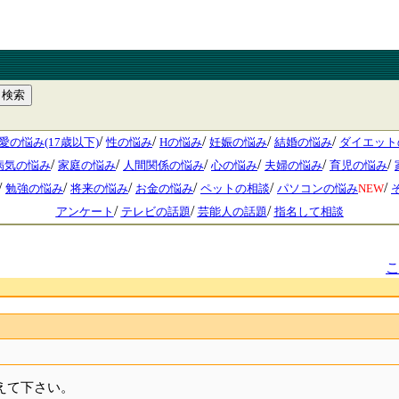
/
/
/
/
/
愛の悩み(17歳以下)
性の悩み
Hの悩み
妊娠の悩み
結婚の悩み
ダイエット
/
/
/
/
/
/
病気の悩み
家庭の悩み
人間関係の悩み
心の悩み
夫婦の悩み
育児の悩み
/
/
/
/
/
/
勉強の悩み
将来の悩み
お金の悩み
ペットの相談
パソコンの悩み
NEW
/
/
/
アンケート
テレビの話題
芸能人の話題
指名して相談
えて下さい。