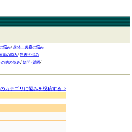
/
の悩み
身体・美容の悩み
/
家事の悩み
料理の悩み
/
/
その他の悩み
疑問･質問
このカテゴリに悩みを投稿する⇒