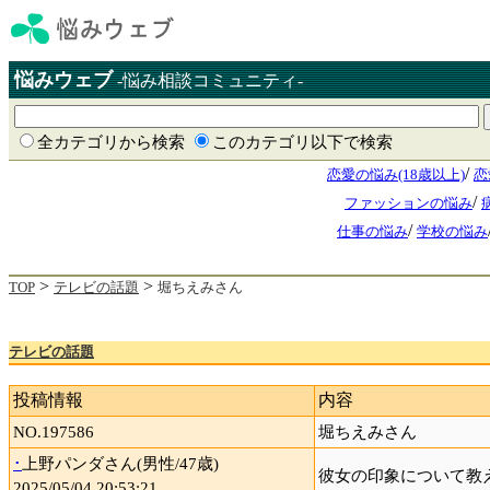
悩みウェブ
-悩み相談コミュニティ-
全カテゴリから検索
このカテゴリ以下で検索
/
恋愛の悩み(18歳以上)
恋
/
ファッションの悩み
/
仕事の悩み
学校の悩み
>
>
TOP
テレビの話題
堀ちえみさん
テレビの話題
投稿情報
内容
NO.197586
堀ちえみさん
･
上野パンダさん(男性/47歳)
彼女の印象について教
2025/05/04 20:53:21