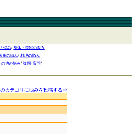
/
の悩み
身体・美容の悩み
/
家事の悩み
料理の悩み
/
/
その他の悩み
疑問･質問
このカテゴリに悩みを投稿する⇒