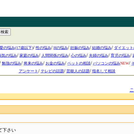
/
/
/
/
/
愛の悩み(17歳以下)
性の悩み
Hの悩み
妊娠の悩み
結婚の悩み
ダイエット
/
/
/
/
/
/
病気の悩み
家庭の悩み
人間関係の悩み
心の悩み
夫婦の悩み
育児の悩み
/
/
/
/
/
/
勉強の悩み
将来の悩み
お金の悩み
ペットの相談
パソコンの悩み
NEW
/
/
/
アンケート
テレビの話題
芸能人の話題
指名して相談
て下さい