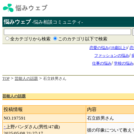
悩みウェブ
-悩み相談コミュニティ-
全カテゴリから検索
このカテゴリ以下で検索
/
恋愛の悩み(18歳以上)
恋
/
ファッションの悩み
/
仕事の悩み
学校の悩み
>
>
TOP
芸能人の話題
石立鉄男さん
芸能人の話題
投稿情報
内容
NO.197591
石立鉄男さん
･
上野パンダさん(男性/47歳)
彼の印象について教え
2025/05/08 21:27:17