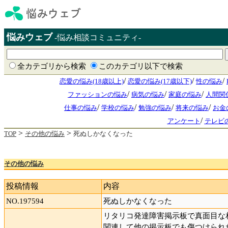
悩みウェブ
-悩み相談コミュニティ-
全カテゴリから検索
このカテゴリ以下で検索
/
/
/
恋愛の悩み(18歳以上)
恋愛の悩み(17歳以下)
性の悩み
/
/
/
ファッションの悩み
病気の悩み
家庭の悩み
人間関
/
/
/
/
仕事の悩み
学校の悩み
勉強の悩み
将来の悩み
お金
/
アンケート
テレビ
>
>
TOP
その他の悩み
死ぬしかなくなった
その他の悩み
投稿情報
内容
NO.197594
死ぬしかなくなった
リタリコ発達障害掲示板で真面目な
関連して他の掲示板でも傷つけられ