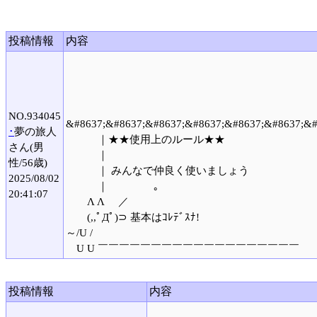
投稿情報
内容
NO.934045
&#8637;&#8637;&#8637;&#8637;&#8637;&#8637;&#
･
夢の旅人
｜★★使用上のルール★★
さん(男
｜
性/56歳)
｜ みんなで仲良く使いましょう
2025/08/02
｜ ｡
20:41:07
Λ Λ ／
(,,ﾟДﾟ)⊃ 基本はｺﾚﾃﾞｽﾅ!
～/U /
U U ￣￣￣￣￣￣￣￣￣￣￣￣￣￣￣￣￣￣￣
投稿情報
内容