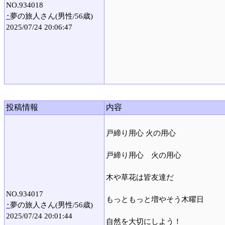
NO.934018
･
夢の旅人さん(男性/56歳)
2025/07/24 20:06:47
投稿情報
内容
戸締り用心 火の用心
戸締り用心 火の用心
木や草花は皆友達だ
NO.934017
もっともっと増やそう木曜日
･
夢の旅人さん(男性/56歳)
2025/07/24 20:01:44
自然を大切にしよう！