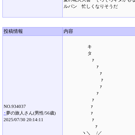
ルパン 忙しくなりそうだ
投稿情報
内容
キ
タ
ｧ
ｧ
ｧ
ｧ
ｧ
ｧ
ｧ
NO.934037
ｧ
･
夢の旅人さん(男性/56歳)
ｧ
2025/07/30 20:14:11
ｧ
ｧ
ヽ＼ /／