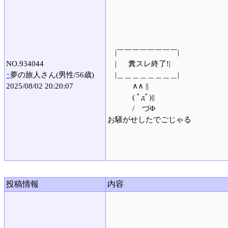
|￣￣￣￣￣￣￣￣|
NO.934044
| 糞スレ終了!|
･
夢の旅人さん(男性/56歳)
|＿＿＿＿＿＿＿＿|
2025/08/02 20:20:07
∧∧ ||
( ﾟдﾟ)||
/ づΦ
お騒がせしたでごじゃる
投稿情報
内容