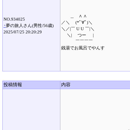
＿ ∧ ∧
NO.934025
／＼ (*ﾟ∀ﾟ)＼
･
夢の旅人さん(男性/56歳)
＼／|￣ U U ￣|＼
2025/07/25 20:20:29
＼| つー |
￣￣￣￣
銭湯でお風呂でやんす
投稿情報
内容