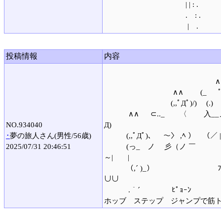
| | : .
. : .
| .
投稿情報
内容
∧∧ 
∧∧ (_ ﾟ) (
(,,ﾟДﾟ)/) (.)
∧∧ ⊂.._ 〈 入__ノ ))）
NO.934040
Д)
･
夢の旅人さん(男性/56歳)
(,,ﾟДﾟ)､ ～〉 ,ﾍ ） （／ 
2025/07/31 20:46:51
(っ_ ノ 彡（ノ ￣
～| |
（,´ )_） ﾌﾞﾝｯ
∪∪
.｀´ ﾋﾟｮ
ホッブ ステップ ジャンプで筋