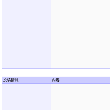
投稿情報
内容