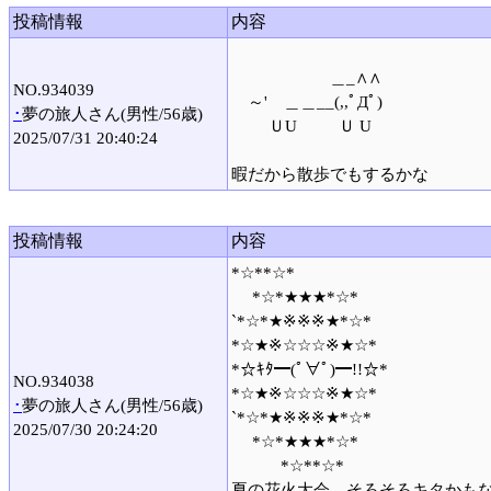
投稿情報
内容
＿_∧∧
NO.934039
～' ＿＿__(,,ﾟДﾟ)
･
夢の旅人さん(男性/56歳)
ＵU Ｕ U
2025/07/31 20:40:24
暇だから散歩でもするか
投稿情報
内容
*☆**☆*
*☆*★★★*☆*
`*☆*★※※※★*☆*
*☆★※☆☆☆※★☆*
*☆ｷﾀ━(ﾟ∀ﾟ)━!!☆*
NO.934038
*☆★※☆☆☆※★☆*
･
夢の旅人さん(男性/56歳)
`*☆*★※※※★*☆*
2025/07/30 20:24:20
*☆*★★★*☆*
*☆**☆*
夏の花火大会 そろそろキタかも