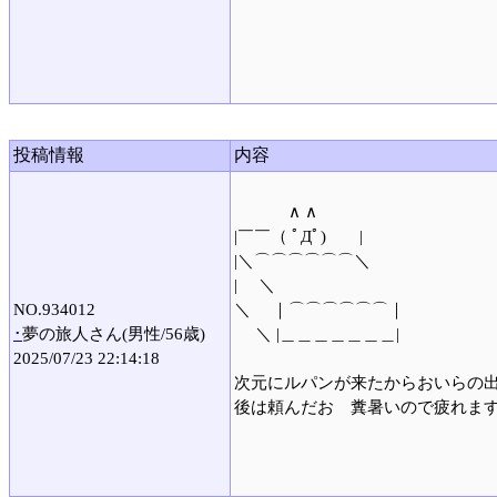
投稿情報
内容
∧ ∧
|￣￣（ ﾟДﾟ)￣￣|
|＼⌒⌒⌒⌒⌒⌒＼
| ＼
NO.934012
＼ ｜⌒⌒⌒⌒⌒⌒｜
･
夢の旅人さん(男性/56歳)
＼ |＿＿＿＿＿＿＿|
2025/07/23 22:14:18
次元にルパンが来たからおいらの
後は頼んだお 糞暑いので疲れま