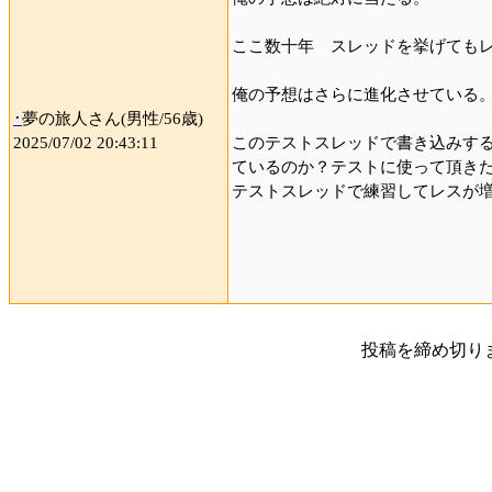
ここ数十年 スレッドを挙げても
俺の予想はさらに進化させている
･
夢の旅人さん(男性/56歳)
2025/07/02 20:43:11
このテストスレッドで書き込みする
ているのか？テストに使って頂き
テストスレッドで練習してレスが
投稿を締め切り