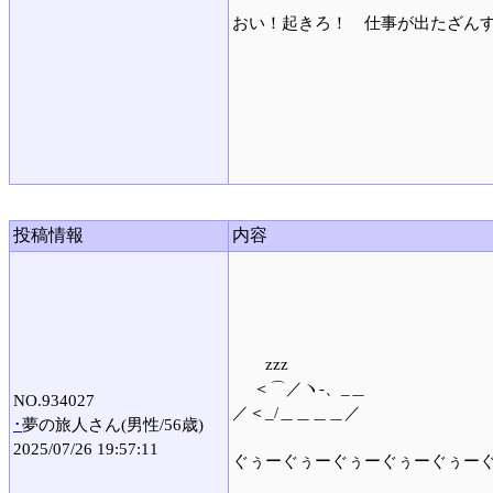
おい！起きろ！ 仕事が出たざん
投稿情報
内容
zzz
＜⌒／ヽ-、_＿
NO.934027
／＜_/＿＿＿＿／
･
夢の旅人さん(男性/56歳)
2025/07/26 19:57:11
ぐぅーぐぅーぐぅーぐぅーぐぅー