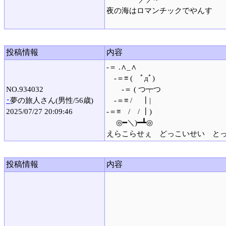
夜の海はロマンチックでやんす
投稿情報
内容
-＝ .∧_∧
-＝≡ ( ﾟдﾟ)
NO.934032
-＝ ( つ┯つ
･
夢の旅人さん(男性/56歳)
-＝≡ / ┃|
2025/07/27 20:09:46
-＝≡ / / ┃)
◎━＼)━┻◎
えらこらせぇ どっこいせい と
投稿情報
内容