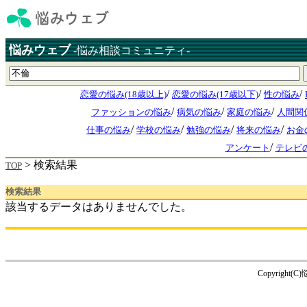
悩みウェブ
-悩み相談コミュニティ-
/
/
/
恋愛の悩み(18歳以上)
恋愛の悩み(17歳以下)
性の悩み
/
/
/
ファッションの悩み
病気の悩み
家庭の悩み
人間関
/
/
/
/
仕事の悩み
学校の悩み
勉強の悩み
将来の悩み
お金
/
アンケート
テレビ
> 検索結果
TOP
検索結果
該当するデータはありませんでした。
Copyright(C)