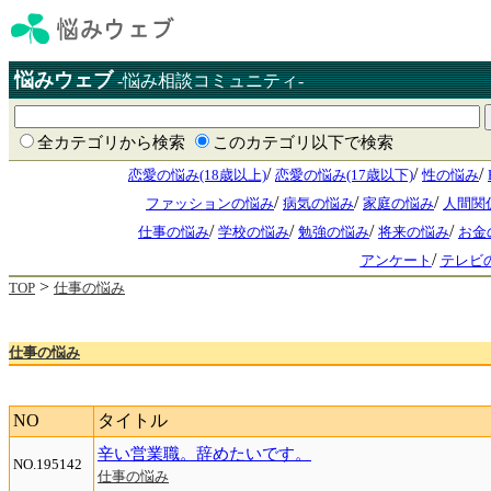
悩みウェブ
-悩み相談コミュニティ-
全カテゴリから検索
このカテゴリ以下で検索
/
/
/
恋愛の悩み(18歳以上)
恋愛の悩み(17歳以下)
性の悩み
/
/
/
ファッションの悩み
病気の悩み
家庭の悩み
人間関
/
/
/
/
仕事の悩み
学校の悩み
勉強の悩み
将来の悩み
お金
/
アンケート
テレビ
>
TOP
仕事の悩み
仕事の悩み
NO
タイトル
辛い営業職。辞めたいです。
NO.195142
仕事の悩み