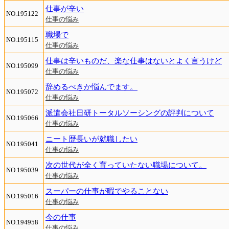
仕事が辛い
NO.195122
仕事の悩み
職場で
NO.195115
仕事の悩み
仕事は辛いものだ、楽な仕事はないとよく言うけど
NO.195099
仕事の悩み
辞めるべきか悩んでます。
NO.195072
仕事の悩み
派遣会社日研トータルソーシングの評判について
NO.195066
仕事の悩み
ニート歴長いが就職したい
NO.195041
仕事の悩み
次の世代が全く育っていたない職場について。
NO.195039
仕事の悩み
スーパーの仕事が暇でやることない
NO.195016
仕事の悩み
今の仕事
NO.194958
仕事の悩み